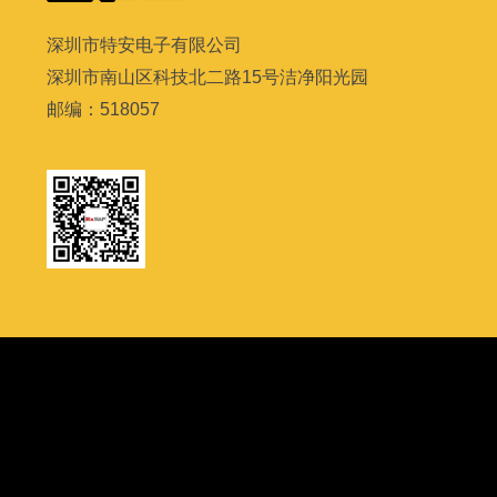
深圳市特安电子有限公司
深圳市南山区科技北二路
15
号洁净阳光园
邮编：
518057