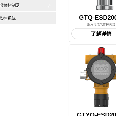
报警控制器
ꁕ
GTQ-ESD20
监控系统
船用可燃气体探测器
——
了解详情
根据使用环境的要求，主要应用
工、石油、
生物制药及化学实验室等行业领
定某区域
长期检测的气体泄漏场
GTYQ-ESD20