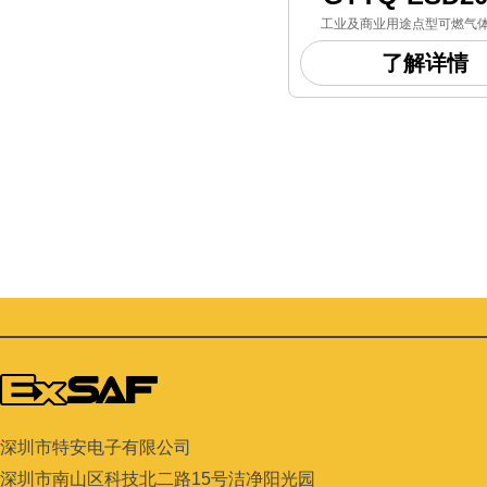
工业及商业用途点型可燃气
——
了解详情
根据使用环境的要求，主要应用
工、石油、
生物制药及化学实验室等行业领
定某区域
长期检测的气体泄漏场
深圳市特安电子有限公司
深圳市南山区科技北二路
15
号洁净阳光园